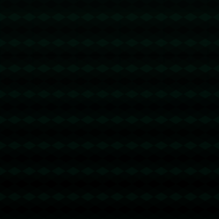
2026-02-04
国米夺得意甲冠军 20冠超
越同城死敌.
2026-02-04
特纳留队面临的9000万困
局，步行者前途未卜.
2026-02-03
推荐新闻