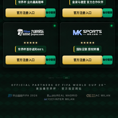
运
动
员
参
加
U
1
5
世
界
中
学
生
运
动
会
.
首页
中国代表团将派出100名运动员参加U15世界中学生运
动会.