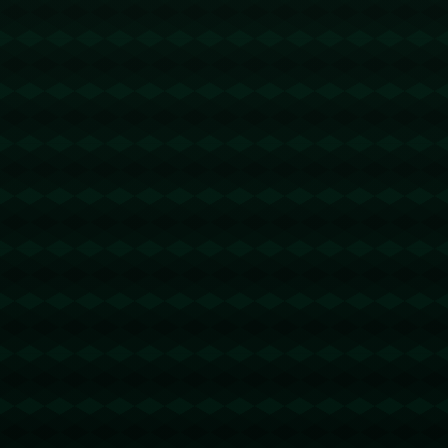
本文关键
词:
Bwin必赢(中国)唯一官方网站- BIYING APP
类别
健康保险