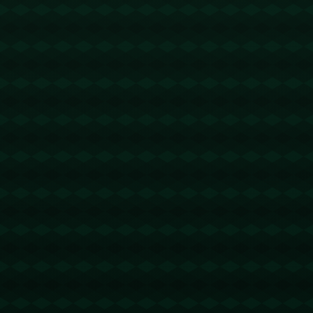
未来，中国青少年的体育发展无疑会向多元化、国际化迈
进。而这一次的亮相，将成为中国青少年在国际体育舞台上
的又一个里程碑。