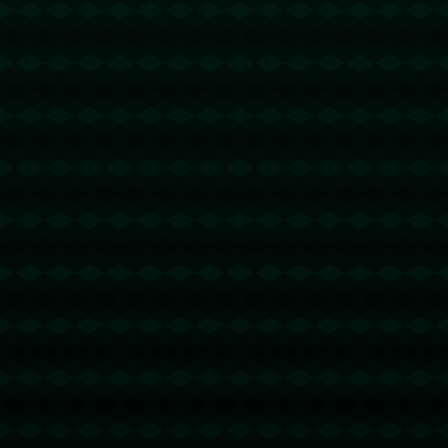
汽车保险
房屋保险
人寿保险
旅行保险
商业保险
最新文章
中国代表团将派出100名
运动员参加U15世界中学
生运动会.