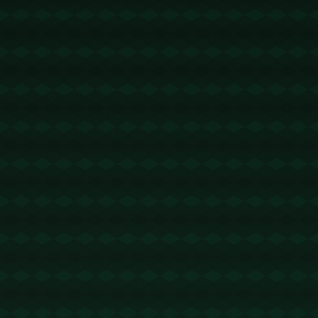
2023赛季，这是一个注定会被载入国际米兰历史的年份。
一片蓝黑的荣光，国际米兰（简称“国米”）成功夺得意甲联
赛冠军，正式迎来俱乐部的**第20座意甲奖杯**，不仅巩
固了其在意大利足球界的地位，更是超越了同城死敌AC米
兰的19冠，成为米兰城当之无愧的“领军者”。这一成就标志
着国米的不懈努力，也让意甲格局再次焕发新的光彩。
### **国米的辉煌历史：从低谷到巅峰**
国际米兰创立于1908年，在漫长的足球历史中，蓝黑军团
几度沉浮，从上世纪60年代的“大国际时代”到21世纪初的
“三冠王荣耀”，他们始终用实力与韧劲证明着自己。然而，
与AC米兰竞争的压力一直是国米无法忽视的挑战。两支球
队之间的对抗构成了**米兰德比**，意大利乃至全球范围
内最富激情与看点的足球赛事之一。
相比AC米兰在国际赛事（比如欧冠）中的突出表现，国米