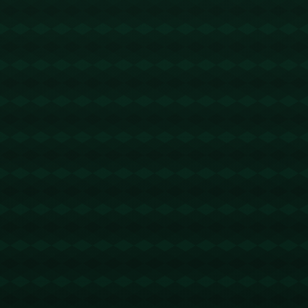
### **超越同城死敌：背后的意义**
与AC米兰之间的**冠军数量超越**并不仅是统计上的胜
利，更是一次情感上的宣言。长期以来，两队之间的德比争
斗不仅激励着双方彼此进步，也成为了意大利体育文化的重
要组成部分。然而，国米凭借这一冠跨越20个奖杯大关，
不仅刷新了自己在意甲的历史地位，还避免了让红黑军团继
续紧贴自己身后的压力。