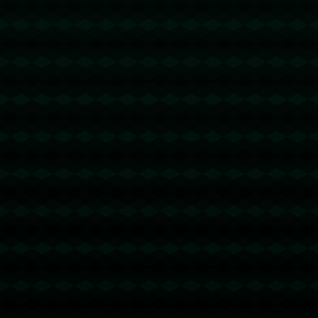
国米夺得意甲冠军 20冠超
越同城死敌.
2026-02-04
特纳留队面临的9000万困
局，步行者前途未卜.
2026-02-03