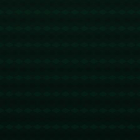
---
### **总结两队亮点，展望英超未来格局**
这场2-2的平局既让布莱顿展现了强队杀手的特质，也让利
物浦意识到继续追求冠军需要更高的防守专注度。目前，**
英超的积分榜形势越发胶着，每一场比赛的胜负都可能搅动
争冠大势**。无论是布莱顿的韧性精神，还是利物浦的锋线
威慑力，这场比赛为我们带来了许多值得思考的启示。