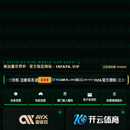
18851350801
admin@app-biying.com
英
超
第
1
0
輪
利
物
浦
2
-
2
布