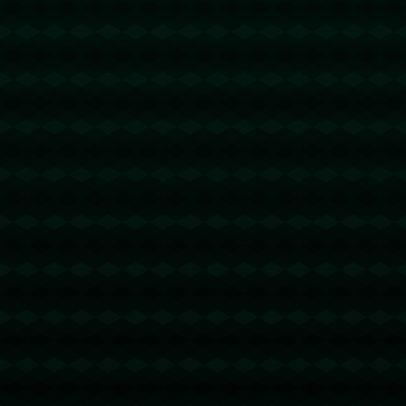
类别
健康保险
汽车保险
房屋保险
人寿保险
旅行保险
商业保险