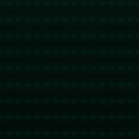
关键词：**利物浦、第十轮、英超、布莱顿、平局、亨德
森、马内、足球战术**
本文关键
词:
Bwin必赢(中国)唯一官方网站- BIYING APP