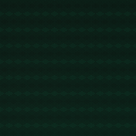
值得一提的是，亨德森本赛季的表现相较于之前几季有所回
升。无论是中场的组织能力还是攻击端的贡献，他都表现出
了队长应有的担当。数据显示，截至本场比赛，他的创造机
会数据在利物浦队中排名靠前，这充分证明了他的价值。
---
### **马内再进关键球，萨拉赫继续无私助攻**
利物浦在上半场乘胜追击，马内抓住了一次前场机会，为球
队再下一城。这粒进球离不开萨拉赫的无私助攻。后者在布
莱顿防线夹击下果断传球，为马内创造了绝佳的射门机会。
**马内以标志性的速度与冷静完成这记破门，充分体现了他
对机会的敏锐嗅觉和射术。**本赛季以来，马内和萨拉赫两
人继续保持着高水准的化学反应，为利物浦提供了稳定的得
分保障。