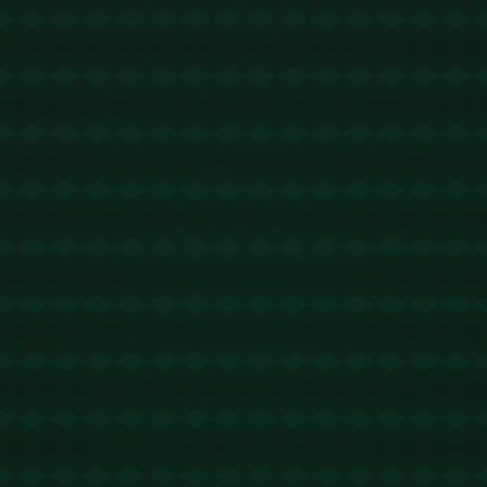
### **太阳队目前的竞争形势如何？**
数据可以帮助我们更好地分析当前太阳队的情况。截至杜兰
特伤缺消息公布时，太阳队仍处于季后赛席位之争中，但战
绩并不算特别危险。太阳队有足够的阵容深度，包括精英控
卫**克里斯·保罗**和强力得分手**德文·布克**，他们的组
合早已证明能够支撑球队取得稳定战绩。
根据近期比赛统计，太阳队在杜兰特不参赛时的胜率依然保
有一定竞争力，而且球队的整体打法更加流畅。在杜兰特缺
席期间，教练组可以通过调整战术策略，比如增加布克和保
罗的持球进攻，强化防守端的轮转，最大限度降低杜兰特缺