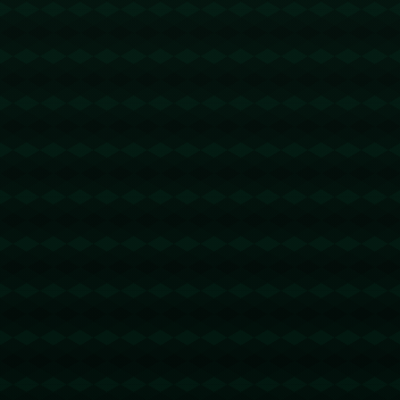
**综上所述，杜兰特的复出应以谨慎为主，太阳队的决策必
须从长计议，而不是盲目追逐短期利益。**
---
本文关键
词:
Bwin必赢(中国)唯一官方网站- BIYING APP