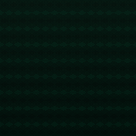
类别
健康保险
汽车保险
房屋保险
人寿保险