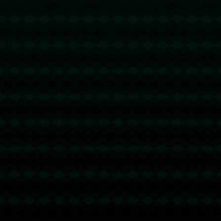
特纳留队面临的9000万困
局，步行者前途未卜.
2026-02-03
推荐新闻
中国代表团将派出100名运动员参加U15世界中学生
运动会.
国米夺得意甲冠军 20冠超越同城死敌.
特纳留队面临的9000万困局，步行者前途未卜.