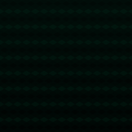
最新文章
中国代表团将派出100名
运动员参加U15世界中学
生运动会.
2026-02-04
国米夺得意甲冠军 20冠超
越同城死敌.
2026-02-04
特纳留队面临的9000万困