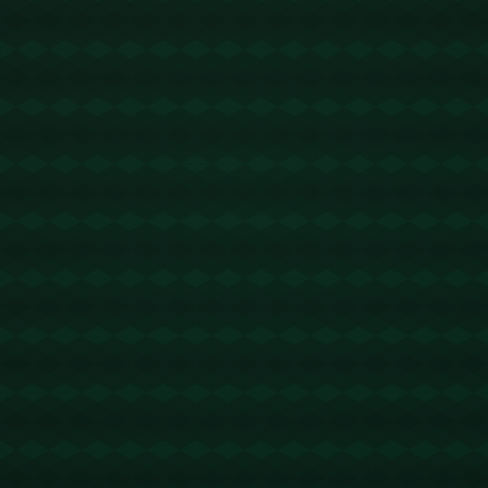
**欧冠争八新局势**
马竞的胜利，让本届欧冠小组赛的**晋级形势**变得扑朔
迷离。原本相对稳定的形势因为这场比赛的结果而变得复
杂。以马德里竞技为代表的*西甲球队*，再次向世人展示了
他们不容小觑的实力与韧劲。他们的成功不仅仅在于体能与
技战术的胜利，更是一种心理素质的体现与展示。
从某种意义上来说，此番胜利为马竞赢得了信心，并为接下
来的比赛铺平了道路。此外，积极的表现会提升全队士气，
并激发球员们在场上的潜力。*这场比赛的结果不仅让竞争
对手感到压力，也为球迷带来了更多谈资。*
**背后的成功因素**