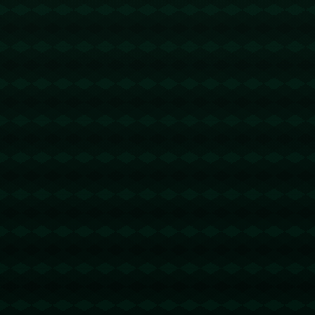
类别
健康保险
汽车保险
房屋保险
人寿保险
旅行保险
商业保险