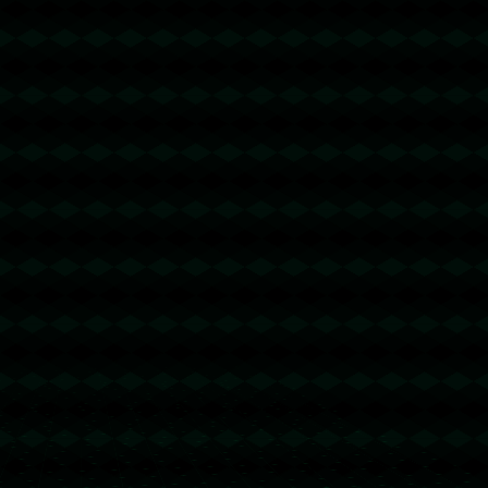
詹姆斯·哈登在防守端的突破表现给快船队带来新的
可能性.
欧冠综合：阿森纳大捷 皇马小胜.
订阅新闻通讯
随时了解我们的最新动态！订阅我们的时事通讯即可收到独
家内容和特别优惠。
订阅我们的服务