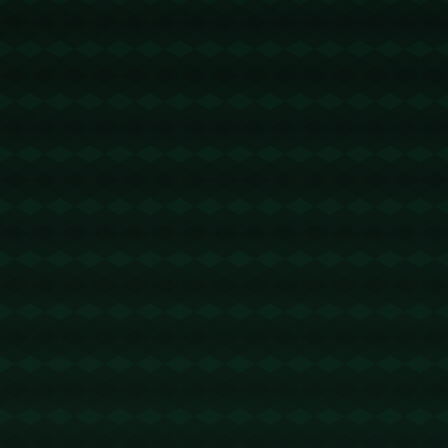
### 一场2-1！让欧冠争八又乱了：马竞逆转进前3
**欧冠赛场，从来都是奇迹与激情碰撞的地方。** 最近一
场令人瞩目的比赛又让大家见证了这份魅力。*马德里竞技*
以一场惊心动魄的2-1逆转胜利，将自己推上了小组第三的
位置，给整个**欧冠争八**增添了新的变数。这样的结果
不仅影响到了*西甲球队*在国际舞台上的形势，而且又一次
让人回来关注这些绿茵场上的英雄如何在压力下发挥。
**马竞逆转之战：从落后到逆袭**
比赛开始时，马竞并未占据*优势*，对手率先攻破了他们的
球门，尽管如此，*西蒙尼*的球队并没有被这已产生的劣势
所击倒。**中场球员的组织调度与后防线的稳定发挥**是
这场逆转戏码得以实现的基石。对于马竞队来说，这场胜利
不仅是比赛结果的改变，更是精神层面的胜利。