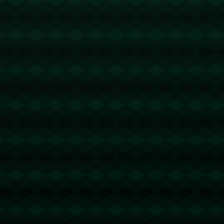
不仅仅是得分机器，更是在场上承担起指挥官的角色。他
防守反击也更加凌厉。特别是在对抗北京紫禁勇士的关键战
队锁定胜局。
### **提升团队凝聚力**
除了技术上的出色表现，施韦德还在心理层面上为山西男篮
富的大赛经验，成为球队中的灵魂人物。这种积极的心态传
场上表现得更加自信**，无论面对怎样的局势，都能从容
### **培养新人的案例**