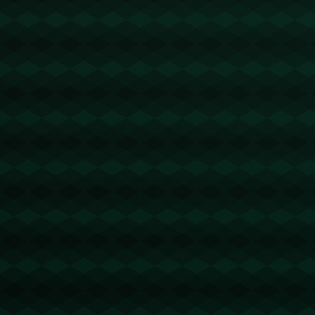
特纳留队面临的9000万
困局，步行者前途未卜.
2026-02-03
推荐新闻
中国代表团将派出100名运动员参加U15
世界中学生运动会.
国米夺得意甲冠军 20冠超越同城死敌.