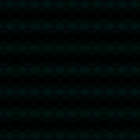
**个人能力与团队精神的结合**，将成为山西男篮未来前
本文关键词:
Bwin必赢(中国)唯一官方网站- BI
收到独家内容和特别优惠。