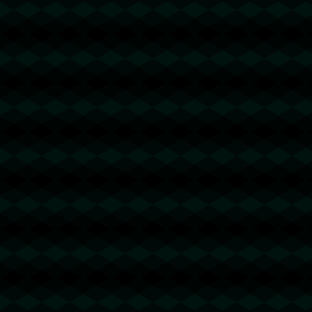
订阅新闻通讯
随时了解我们的最新动态！订阅我们的时事通讯即可