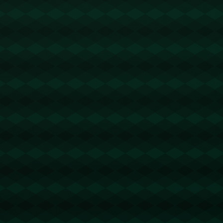
**CBA：山西男篮迎三连胜——“施韦德效应”日益显现**
在CBA的赛场上，山西男篮近日取得了三连胜的佳绩，背后
题。那么，这个“效应”究竟意味着什么？它是如何推动山
### **“施韦德效应”是什么？**
“施韦德效应”指的是效力于山西男篮的球星亚历克斯·施韦德（
仅提升了球队的整体实力，还增强了球队在比赛中的战术灵
色的传球能力为球队提供了极大的火力支持，被誉为山西男
### **战术升级带来的胜利**
施韦德的到来使得山西男篮有了**更多的战术选择**。