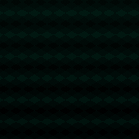
施韦德不仅在比赛中贡献自己的力量，还在训练中担任起
技巧和**比赛阅读**方面的传授，让许多新人快速成长
球命中率提高了**20%**，这无疑为山西男篮的未来发展
### **媒体和球迷的广泛关注**
随着山西男篮的连胜，“施韦德效应”也引起了广泛关注。
展开了热烈讨论。他们纷纷认为，施韦德的到来改变了球队
据一席之地。
综上所述，“施韦德效应”不仅仅帮助山西男篮取得了连续