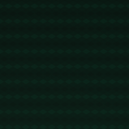
**_传言四起，土耳其足球双雄现身_**