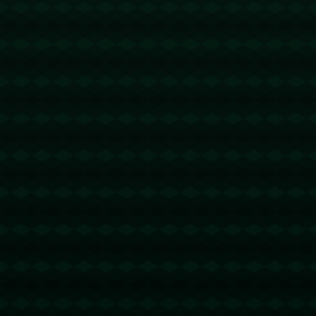
的。对于科雷亚本人而言，这次抉择将是一次全新的机遇与
挑战的结合。
本文关键
词:
Bwin必赢(中国)唯一官方网站- BIYING APP