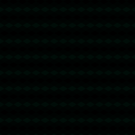
推荐新闻
中国代表团将派出100名运动员参加U15世界中学生
运动会.
国米夺得意甲冠军 20冠超越同城死敌.
特纳留队面临的9000万困局，步行者前途未卜.
中超-王钰栋处子球+造乌龙 浙江4-0送三镇3连败.
詹姆斯·哈登在防守端的突破表现给快船队带来新的
可能性.