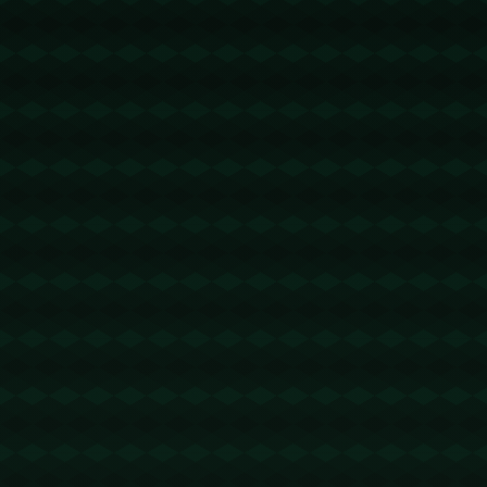
### 国足徘徊在高调与低调之间，在澳身上拿分是唯一目
标
**“国足”这个名字承载了太多的热血与期待，每一次比赛都
牵动无数球迷的心。** 然而，多年来，中国男足虽然备受
关注，却始终在国际赛场上难以取得突破性成绩。这种表现
让外界对他们的评价始终徘徊在两种极端：高调的期待与低
调的现实。而在即将面对澳大利亚队的关键一役中，国足唯
有一个目标，那就是“拿分”。这不仅是出线的生死之战，更
是一次检验球队心态和打法的机会。