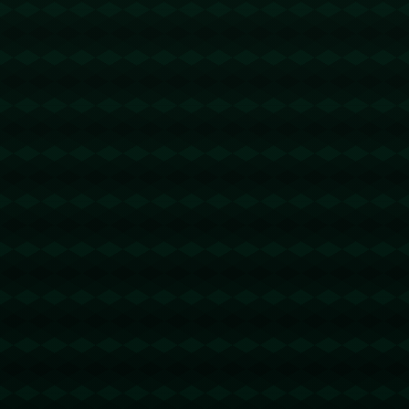
本文关键
词:
Bwin必赢(中国)唯一官方网站- BIYING APP