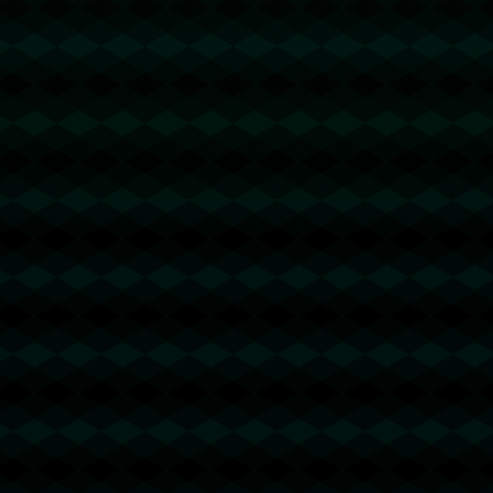
### 马来西亚未来的发展方向
随着马来西亚在**世界残障保龄球赛**中的出色表现，
与尊重。这为马来西亚社会带来了新的思考，也为其他国
总的来说，**阿邦雅**和他的队友们的成就不仅展现了
这种积极的社会影响，将可能在未来推动更多的政策支持
得更大的成功。
本文关键词:
Bwin必赢(中国)唯一官方网站- BI