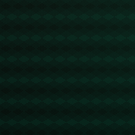
最新文章
中国代表团将派出100名
运动员参加U15世界中学
生运动会.
2026-02-04
国米夺得意甲冠军 20冠
超越同城死敌.
2026-02-04
特纳留队面临的9000万
困局，步行者前途未卜.
2026-02-03