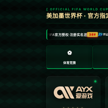
18851350801
admin@app-biying.com
首
关于Bwin
页
官方网站- BI
世
界
残
障
保
龄