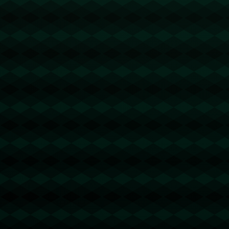
队带来新的可能性.
欧冠综合：阿森纳大捷 皇马小胜.