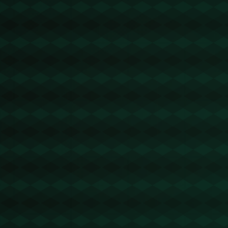
类别
健康保险
汽车保险
房屋保险
人寿保险
旅行保险
商业保险