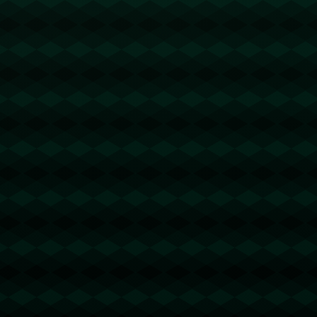
### 马来西亚体育的里程碑
本次马来西亚在**世界残障保龄球赛**上提前实现三枚
碑。政府在政策上给予了大力支持，而社会各界也纷纷投
最佳水平。在此之前，残障体育在马来西亚一直处于较为
这一状况已有明显改观。
### 案例分析：阿邦雅的成功之道
为了进一步理解阿邦雅的成功，我们先来分析他的成长轨
体障碍，他曾面临重大挑战。然而，他并未因外部环境的
得了今天的地位。他完美诠释了残障运动员所能达到的高
**关键词的融入**：在这篇文章中，多次将“阿邦雅”、“世
键词自然融入其中，以确保内容的相关性和SEO效果，既
畅性。