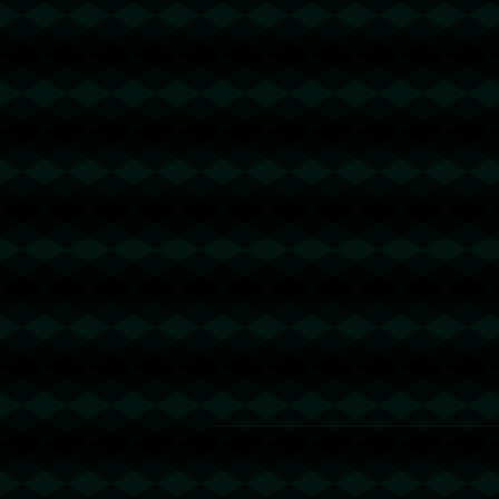
订阅新闻通讯
随时了解我们的最新动态！订阅我们的时事通讯即可
首页