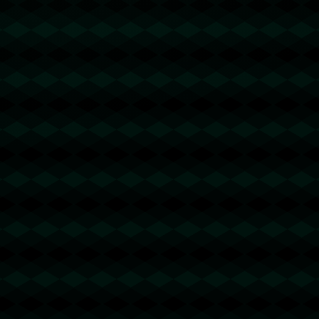
不仅仅是阿邦雅，全队都在世界舞台上获得了应有的认同
家如何支持残障体育发展提供了借鉴。
体育的魅力，也提升了人们对于残障人士的关注和理解。
和社会资源投入，助力马来西亚在全球残障体育领域取
YING APP