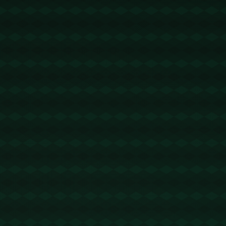
随着中超联赛的逐步深入，这个赛季**球市回暖**不仅成
为球迷和媒体的关注焦点，同时也成为了中国足球发展的热
议话题。在这变化的背后，我们观察到了许多值得讨论的新
现象与潜在问题，尤其以上海海港的争冠表现和梅州客家的