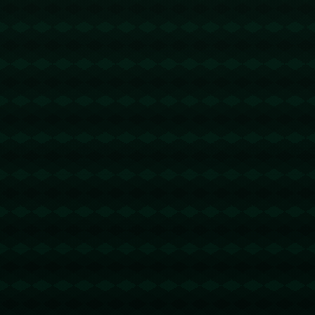
本文关键
词:
Bwin必赢(中国)唯一官方网站- BIYING APP
类别
健康保险