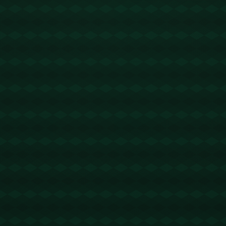
一些亟待解决的问题。
上海海港作为本赛季的冠军球队，却遭遇了不少批评，很多
人质疑其**冠军含金量低**。他们频繁碰到的争议判罚和
胜利方式，让外界对其真正实力抱以疑问。海港依靠明星球
员的个人能力和球队战术打法赢得比赛，但在面对强敌时却
屡屡暴露后防漏洞。这让人思考：球队的长远发展是否能依
靠这种短期的优势？**海港的案例提醒我们，足球的可持续
发展依赖整体的实力而非个别明星球员的表现。**
与此同时，值得注意的是，随着广州恒大和广州富力陷入低
谷，梅州客家成为广东球队中唯一在本赛季中取得令人瞩目
成绩的球队。作为广东足球的“独苗”，梅州客家的表现可圈
可点。**他们通过扎实的基本功和高效的团队合作，展现出
不容忽视的竞争力。**这或许表明，在足球发展尤其是后备
人才培养上，一个健康的青训体系和清晰的战术理念至关重
要。