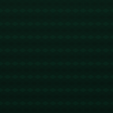
*为了进一步了解中超球市的全面回暖，我们可以看到各俱
乐部在市场推广上的积极举措。例如，球队的线下球迷活
动、线上互动直播与社交媒体合作让球迷更紧密地参与到足
球中。*这些举措不仅提升了球队的品牌价值，也为未来吸
引更多年轻观众奠定了基础。
综上所述，尽管中超的球市回暖给我们带来了很多积极信
号，但上海海港的质疑和梅州客家的独树一帜都说明了：中