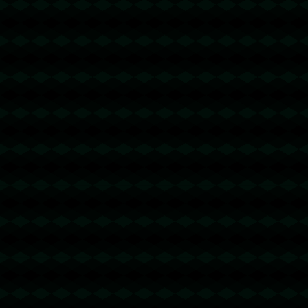
推荐新闻
中国代表团将派出100名运动员参加U15世界中学生
运动会.
国米夺得意甲冠军 20冠超越同城死敌.
特纳留队面临的9000万困局，步行者前途未卜.
中超-王钰栋处子球+造乌龙 浙江4-0送三镇3连败.
詹姆斯·哈登在防守端的突破表现给快船队带来新的
可能性.
欧冠综合：阿森纳大捷 皇马小胜.