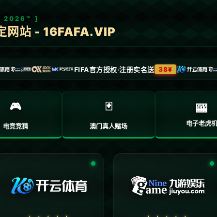
必赢(中国)唯一
服
单独
新闻
Bwin必
YING APP
务
服务
中心
网站- BI
5
0
大
巨
星
：
梅
西