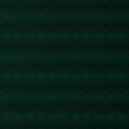
座的球员总是人们心目中的英雄。随着体育画报最新发
中，排名前三的梅西、马拉多纳和贝利无疑是当代球迷
足坛巨星**的卓越成就和独特魅力。