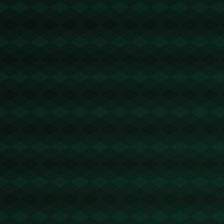
类别
健康保险
汽车保险
房屋保险
人寿保险
旅行保险
商业保险