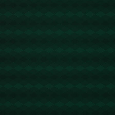
在足球的世界里，那些曾经在绿茵场上风驰电掣、技惊四
布的足坛50大巨星榜单，这些足球传奇再度引发热议。其
和历史专家共同认可的传奇人物。本文将深入分析这三位**
**梅西：现代足球的魔术师**