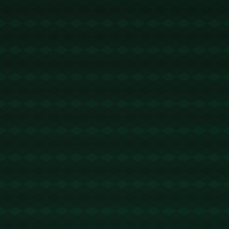
成果的最好典范。朱辰杰作为中超赛场上崭露头角的年轻后
卫，他不仅在俱乐部展现了顽强拼搏的态度，更在国家队屡
屡承担重任，让外界看到了中国足球防线上新生代的力量。
### **国字号球员的表现：申花的多元实力保障**
近年来，申花的球员们频繁入选各级国家队，而在关键的国
际赛场上，他们稳定的表现也显得尤为重要。例如，朱辰杰
在国足的世预赛当中，表现出精准的解围和冷静的判断能
力。这样的球员让申花在联赛当中更具战略弹性，同时借助
国家队的曝光度提升了俱乐部形象。这不仅为申花赢得了口
碑，更加巩固了其在中超竞争中的地位。
**未来，申花的这些国字号球员有潜力带领球队冲击更多的
联赛冠军，并有望在亚冠赛场争得一席之地。**他们的技术
能力、比赛经验无疑将成为球队核心竞争力的重要组成部
分。