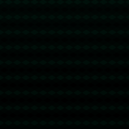
2026-02-04
国米夺得意甲冠军 20冠超
越同城死敌.
2026-02-04
特纳留队面临的9000万困
局，步行者前途未卜.
2026-02-03