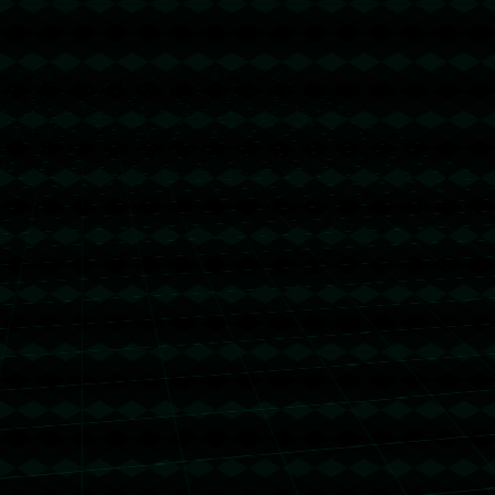
订阅新闻通讯
随时了解我们的最新动态！订阅我们的时事通讯即可收到独
家内容和特别优惠。
订阅我们的服务