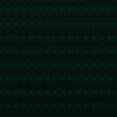
显然，上海申花对未来有更宏大的蓝图。从如今国字号球员
的表现来看，他们不仅肩负着提升整个球队整体实力的责
任，同时也为申花争夺联赛冠军奠定了坚实基础。相较于启
用更多外籍明星球员，**让国字号球员成为球队中坚力量
**，体现了俱乐部在注重成绩之外的长远战略眼光。
此外，联赛冠军的争取离不开球迷的支持。申花的国字号球
员无疑是在传递一种正能量：我们不仅要在联赛中证明自
己，也要力图在国际赛场为国争光！这种精神无形中提升了
球队的士气，将是未来申花冲刺更多荣誉的强大动力。
**总结来看，申花的国字号球员们不仅承载着俱乐部的希
望，也肩负着中国足球发展的使命。他们的表现无疑值得期
待，而申花未来在联赛中的可能突破也令人充满想象空间！
**