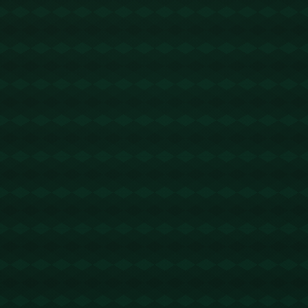
### **国字号球员对球队的多重价值**