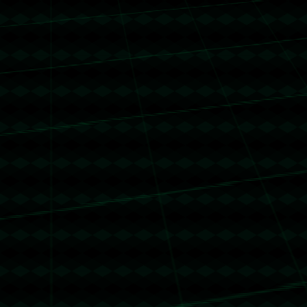
首页
关于我们
服务
团队
新闻中心
联系我们
联系我们
18851350801
邮箱
admin@app-biying.com
Copyright 2024
Bwin必赢(中国)唯一官方网站- BIYING
APP
All Rights by
Bwin必赢(中国)唯一官方网站- BIYING