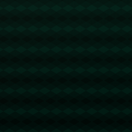
关于萨巴伦卡，我们可以从她的比赛成绩中看到雨中训练
的心态战胜对手，成就了她在网球界的声望。例如，在20
行。然而，萨巴伦卡凭借她在雨中训练中积累的经验，不
与精准。这样的表现无疑强化了她的职业竞争力。