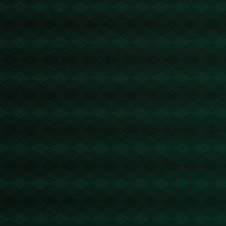
类别
健康保险
汽车保险
房屋保险
人寿保险
旅行保险
商业保险