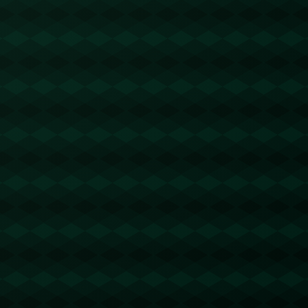
随着艰苦的训练与刻苦的努力。在雨中训练的萨巴伦卡
职业网球选手，更是一位意志坚定的**运动员**。在
仅代表了她的拼搏精神，也开启了网球运动的新篇章。
充满了挑战与机遇。面对不可预测的天气条件，她依然
场上的表现，也锻炼了她的心理韧性。雨中的训练极具
利用这种环境为自己赢得优势。
，它可以帮助运动员增强体能，**提高耐力**。湿滑的
为重要。其次，雨中训练也带来社交上的挑战。恶劣天
保持专注，这对于心态的培养至关重要。