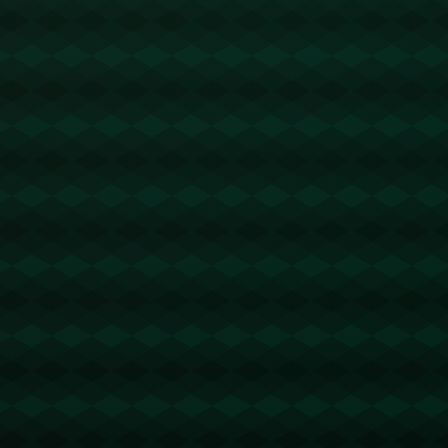
**萨巴伦卡雨中训练：领略球场激情与坚韧**
每位高水平运动员都有自己的奋斗故事，这些故事往往伴
无疑是现代网球界最为鲜活的实例之一。她不仅是一位顶级
她的职业生涯中，雨中的训练已经成为常态。这个标签不
作为一名来自白俄罗斯的网球天才，萨巴伦卡的职业生涯
坚定地在雨中保持训练。这种训练不仅提高了她在湿滑球
挑战，湿滑的球场增加了身体的负担，但萨巴伦卡却常常
**雨中训练**有助于提升运动员在多个方面的技能。首先
地面需要运动员更强的腿部力量与灵活性，这在比赛中尤
气通常会降低观众的热情，而运动员必须在安静的环境中