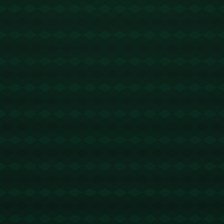
### 连胜秘诀：“超车思维”助力深圳队王者归来
深圳队能够接连战胜强敌，并非仅依靠个别球员的突出表
现，更离不开整个团队的**“超车思维”**。所谓“超车思
维”，即通过创新打法和高效率执行力，在赛场上实现意想
不到的突破。从深圳队近期的表现来看，这一思维被贯彻得
淋漓尽致。
1. **调整节奏**：无论山西队选用快攻还是打阵地战，深
圳队总是可以在适当的时候通过控球拉开阵式，巧妙地让对
方陷入被动。
2. **灵活轮换**：不仅仅依赖马尚，深圳队还善于在轮换
阵容中发掘奇兵。例如，**板凳球员的突破表现**为球队
提供了重要火力。
3. **数据驱动赛场决策**：深圳队也非常注重对数据的解