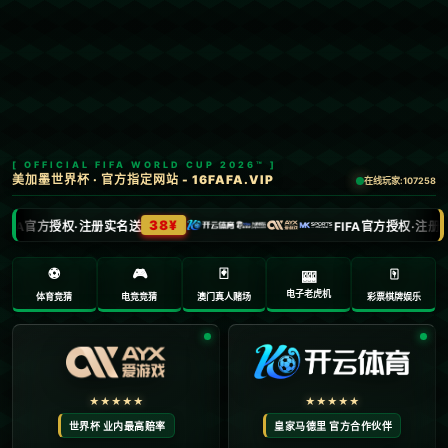
18851350801
admin@app-biying.com