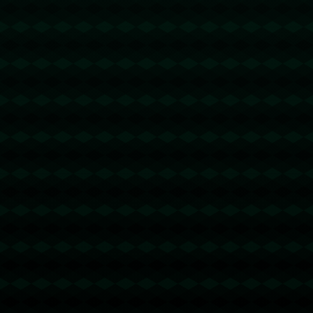
国米夺得意甲冠军 20冠超
越同城死敌.
2026-02-04
特纳留队面临的9000万困
局，步行者前途未卜.
2026-02-03
推荐新闻
中国代表团将派出100名运动员参加U15世界中学生
运动会.