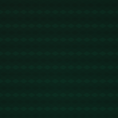
**顶级联赛球队的关注**
随着小安切洛蒂可能离开的消息传出，多支欧洲顶级联赛球
队对他表现出了浓厚的兴趣。**英超**作为世界上竞争最
激烈的联赛之一，是他值得考虑的去向之一。**曼联**和
**切尔西**等豪门球队都在寻找具有国际比赛经验和战术