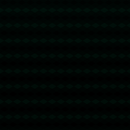
特纳留队面临的9000万困
局，步行者前途未卜.
2026-02-03
推荐新闻
中国代表团将派出100名运动员参加U15世界中学生
运动会.
国米夺得意甲冠军 20冠超越同城死敌.
特纳留队面临的9000万困局，步行者前途未卜.