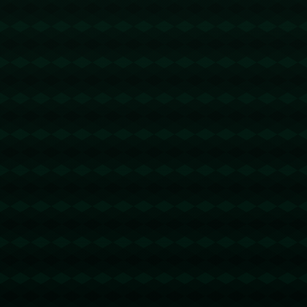
类别
健康保险
汽车保险
房屋保险
人寿保险
旅行保险