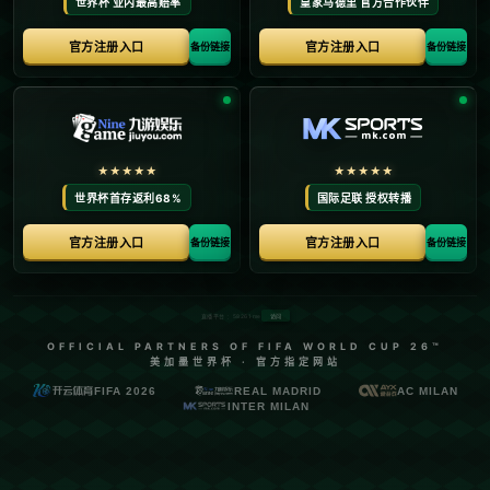
离
开
皇
马
，
多
支
顶
级
联
赛
球
队
对
他
有
意
首页
Relevo：小安切洛蒂考虑离开皇马，多支顶级联赛球队
对他有意