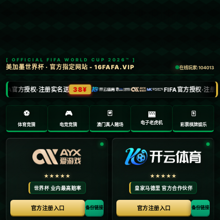
18851350801
admin@app-biying.com