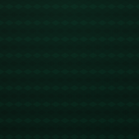
类别
健康保险
汽车保险
房屋保险
人寿保险